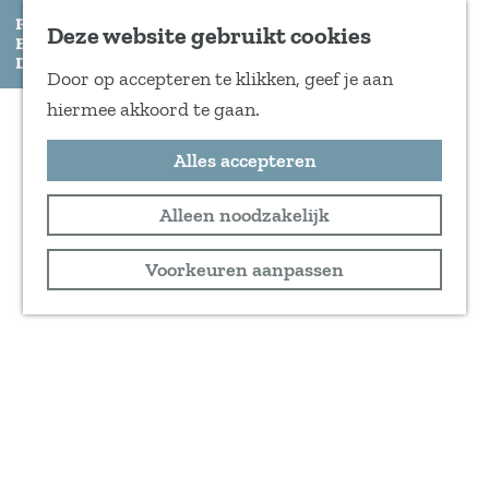
Deze website gebruikt cookies
Door op accepteren te klikken, geef je aan
G
hiermee akkoord te gaan.
a
Alles accepteren
n
a
Alleen noodzakelijk
a
r
Voorkeuren aanpassen
d
e
h
o
m
e
p