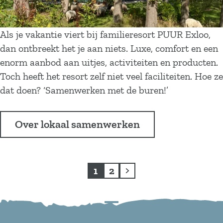
t
a
v
m
o
e
Als je vakantie viert bij familieresort PUUR Exloo,
o
n
dan ontbreekt het je aan niets. Luxe, comfort en een
r
m
enorm aanbod aan uitjes, activiteiten en producten.
n
e
Toch heeft het resort zelf niet veel faciliteiten. Hoe ze
a
t
dat doen? ‘Samenwerken met de buren!’
t
d
u
e
Over lokaal samenwerken
u
b
r
u
r
1
2
e
H
G
G
n
u
a
a
i
n
n
S
d
a
a
c