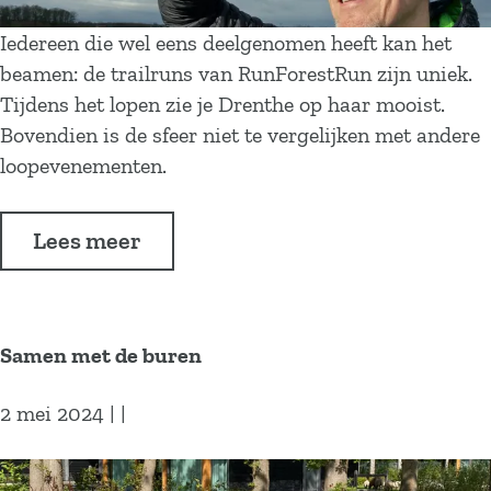
b
r
o
e
d
Iedereen die wel eens deelgenomen heeft kan het
e
d
l
beamen: de trailruns van RunForestRun zijn uniek.
k
!
o
Tijdens het lopen zie je Drenthe op haar mooist.
o
p
Bovendien is de sfeer niet te vergelijken met andere
m
e
loopevenementen.
s
n
t
m
!
Lees meer
e
t
r
e
Samen met de buren
s
p
2 mei 2024
|
|
e
c
S