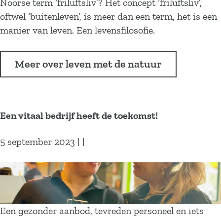
w
Noorse term ‘friluftsliv’? Het concept ‘friluftsliv’,
e
e
oftwel ‘buitenleven’, is meer dan een term, het is een
k
g
manier van leven. Een levensfilosofie.
o
e
r
n
t
Meer over leven met de natuur
:
e
e
k
e
e
n
Een vitaal bedrijf heeft de toekomst!
t
p
e
r
5 september 2023
|
|
n
a
c
E
h
e
t
n
i
v
Een gezonder aanbod, tevreden personeel en iets