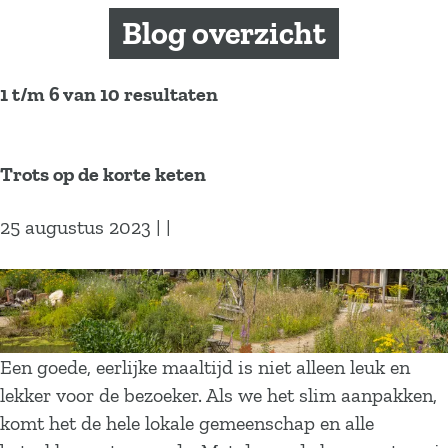
a
Blog overzicht
g
e
1 t/m 6 van 10 resultaten
Trots op de korte keten
25 augustus 2023
|
|
T
r
o
t
Een goede, eerlijke maaltijd is niet alleen leuk en
s
lekker voor de bezoeker. Als we het slim aanpakken,
o
komt het de hele lokale gemeenschap en alle