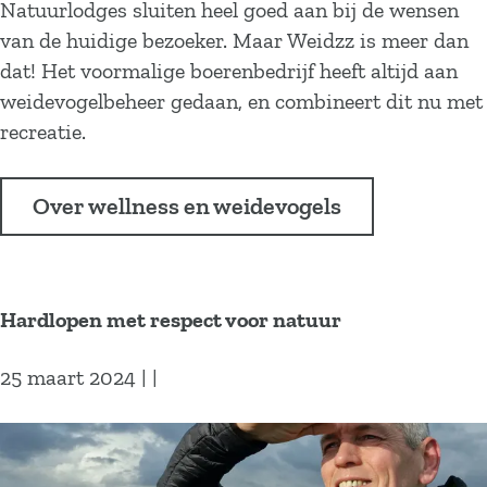
t
l
Natuurlodges sluiten heel goed aan bij de wensen
l
d
s
van de huidige bezoeker. Maar Weidzz is meer dan
b
e
p
dat! Het voormalige boerenbedrijf heeft altijd aan
e
t
o
weidevogelbeheer gedaan, en combineert dit nu met
d
o
t
recreatie.
r
e
t
i
k
e
j
Over wellness en weidevogels
o
n
f
m
v
h
s
a
e
t
n
Hardlopen met respect voor natuur
e
!
u
f
i
25 maart 2024
|
|
t
t
d
j
H
e
e
a
t