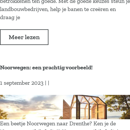
p
betrokkenen ten goede. Met de goede keuzes steun je
d
landbouwbedrijven, help je banen te creëren en
e
draag je
k
o
o
Meer lezen
r
v
t
e
e
r
k
Noorwegen: een prachtig voorbeeld!
T
e
r
t
1 september 2023
|
|
o
e
t
n
N
s
o
o
o
p
r
Een beetje Noorwegen naar Drenthe? Ken je de
d