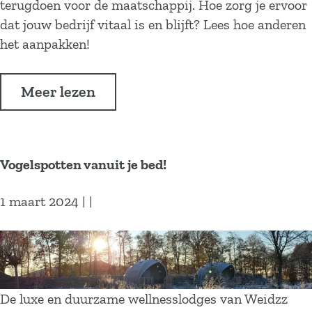
g
i
terugdoen voor de maatschappij. Hoe zorg je ervoor
v
t
dat jouw bedrijf vitaal is en blijft? Lees hoe anderen
o
a
het aanpakken!
o
a
r
l
o
Meer lezen
b
b
v
e
e
e
e
d
r
l
r
Vogelspotten vanuit je bed!
E
d
i
e
!
j
1 maart 2024
|
|
n
f
v
h
V
i
e
o
t
e
g
a
f
e
De luxe en duurzame wellnesslodges van Weidzz
a