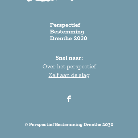
S
c
r
o
l
l
t
Snel naar:
e
Over het perspectief
r
Zelf aan de slag
u
g
n
F
a
a
a
c
r
© Perspectief Bestemming Drenthe 2030
e
b
b